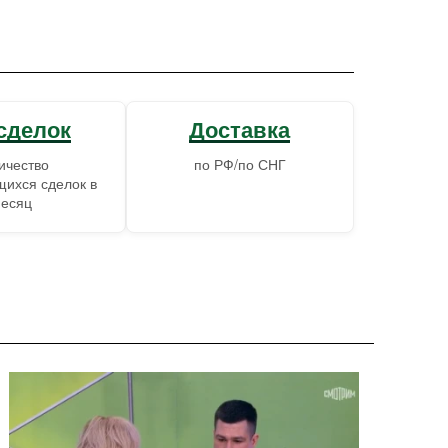
сделок
Доставка
ичество
по РФ/по СНГ
ихся сделок в
есяц