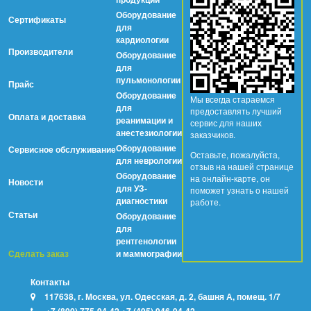
Оборудование
Сертификаты
для
кардиологии
Производители
Оборудование
для
пульмонологии
Прайс
Оборудование
Мы всегда стараемся
для
предоставлять лучший
Оплата и доставка
реанимации и
сервис для наших
анестезиологии
заказчиков.
Оборудование
Сервисное обслуживание
Оставьте, пожалуйста,
для неврологии
отзыв на нашей странице
Оборудование
на онлайн-карте, он
Новости
для УЗ-
поможет узнать о нашей
диагностики
работе.
Статьи
Оборудование
для
рентгенологии
Сделать заказ
и маммографии
Контакты
117638, г. Москва, ул. Одесская, д. 2, башня А, помещ. 1/7
+7 (800) 775-94-42
+7 (495) 946-94-42