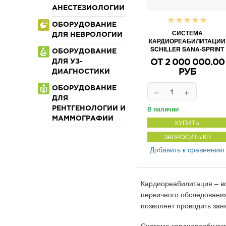
АНЕСТЕЗИОЛОГИИ
★
★
★
★
★
ОБОРУДОВАНИЕ
СИСТЕМА
ДЛЯ НЕВРОЛОГИИ
КАРДИОРЕАБИЛИТАЦИИ
SCHILLER SANA-SPRINT
ОБОРУДОВАНИЕ
ДЛЯ УЗ-
ОТ 2 000 000.00
РУБ
ДИАГНОСТИКИ
−
+
ОБОРУДОВАНИЕ
ДЛЯ
В наличии
РЕНТГЕНОЛОГИИ И
МАММОГРАФИИ
КУПИТЬ
ЗАПРОСИТЬ КП
Добавить к сравнению
Кардиореабилитация – во
первичного обследования
позволяет проводить зан
Система кардиореабилит