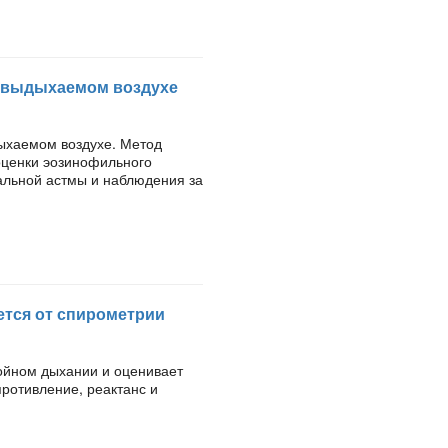
 в выдыхаемом воздухе
ыхаемом воздухе. Метод
оценки эозинофильного
альной астмы и наблюдения за
ется от спирометрии
ойном дыхании и оценивает
ротивление, реактанс и