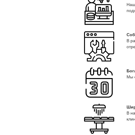
Наш
под
Соб
В р
отр
Бог
Мы 
Шир
В н
кли