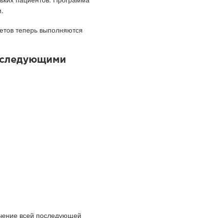
.
четов теперь выполняются
о следующими
ечение всей последующей