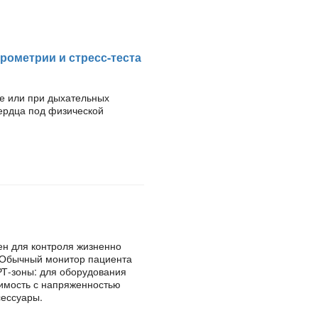
рометрии и стресс-теста
е или при дыхательных
сердца под физической
н для контроля жизненно
. Обычный монитор пациента
РТ-зоны: для оборудования
имость с напряженностью
сессуары.