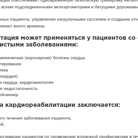
т всеми подсоединенными велоэргометрами и бегущими дорожками
анных пациента, управление нагрузочными сессиями и создание от
нимают много времени.
тация может применяться у пациентов с
истыми заболеваниями:
шемическая (коронарная) болезнь сердца
тирование
тика
окардия)
в сердца, кардиомиопатия
я недостаточность
ейсмекер
а кардиореабилитации заключается:
го течения заболевания пациента,
й,
 мотивации пациентов по проведению вторичной профилактики в т