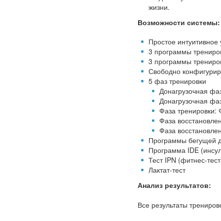
жизни.
Возможности системы:
Простое интуитивное
3 программы трениров
3 программы трениро
Свободно конфигури
5 фаз тренировки
Донагрузочная фаз
Донагрузочная фаз
Фаза тренировки: 
Фаза восстановлен
Фаза восстановле
Программы бегущей 
Программа IDE (инсу
Тест IPN (фитнес-тест
Лактат-тест
Анализ результатов:
Все результаты трениров