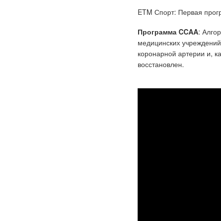
ETM Спорт: Первая прогр
Программа CCAA
: Алго
медицинских учреждений,
коронарной артерии и, к
восстановлен.