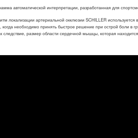
амма автоматической интерпретации, разработанная для спортсме
ритм локализации артериальной окклюзии SCHILLER используется в
 когда необходимо принять быстрое решение при острой боли в гру
ак следствие, размер области сердечной мышцы, которая находится