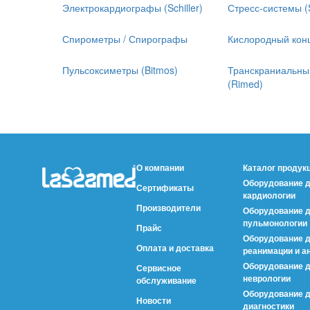
Электрокардиографы (Schiller)
Стресс-системы (S
Спирометры / Спирографы
Кислородный кон
Пульсоксиметры (Bitmos)
Транскраниальны
(Rimed)
О компании
Каталог продук
Оборудование 
Сертификаты
кардиологии
Производители
Оборудование 
пульмонологии
Прайс
Оборудование 
Оплата и доставка
реанимации и а
Оборудование 
Сервисное
неврологии
обслуживание
Оборудование д
Новости
диагностики