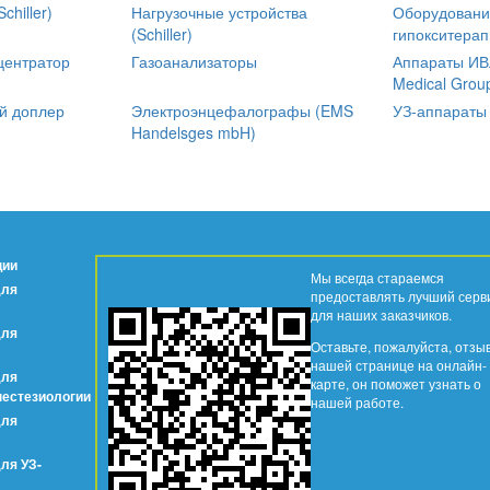
chiller)
Нагрузочные устройства
Оборудовани
(Schiller)
гипокситерап
центратор
Газоанализаторы
Аппараты ИВЛ
Medical Grou
й доплер
Электроэнцефалографы (EMS
УЗ-аппараты
Handelsges mbH)
ции
Мы всегда стараемся
для
предоставлять лучший серв
для наших заказчиков.
для
Оставьте, пожалуйста, отзы
нашей странице на онлайн-
для
карте, он поможет узнать о
нестезиологии
нашей работе.
для
ля УЗ-