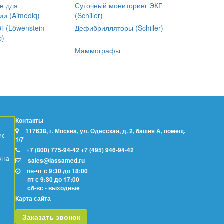
е для
Суточный мониторинг ЭКГ
ии (Aimediq)
(Schiller)
 (Löwenstein
Дефибрилляторы (Schiller)
p)
Маммографы
Контакты
117638, г. Москва, ул. Одесская, д. 2, башня А, помещ.
ис
1/7
+7 (800) 775-94-42
+7 (495) 946-94-42
в на
sales@lassamed.ru
пн-чт с 9:30 до 18:00
пт с 9:30 до 17:00
сб-вс - выходные
Карта сайта
Заказать звонок