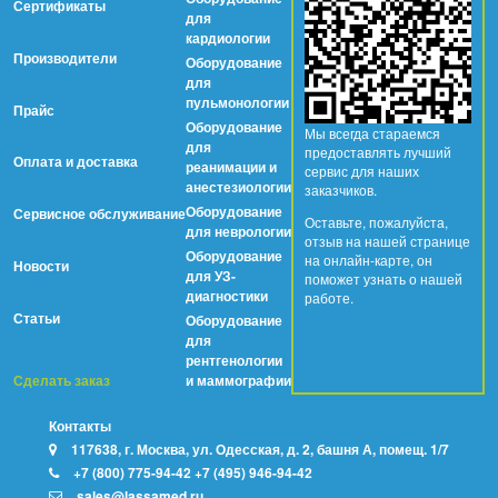
Сертификаты
для
кардиологии
Производители
Оборудование
для
пульмонологии
Прайс
Оборудование
Мы всегда стараемся
для
предоставлять лучший
Оплата и доставка
реанимации и
сервис для наших
анестезиологии
заказчиков.
Оборудование
Сервисное обслуживание
Оставьте, пожалуйста,
для неврологии
отзыв на нашей странице
Оборудование
на онлайн-карте, он
Новости
для УЗ-
поможет узнать о нашей
диагностики
работе.
Статьи
Оборудование
для
рентгенологии
Сделать заказ
и маммографии
Контакты
117638, г. Москва, ул. Одесская, д. 2, башня А, помещ. 1/7
+7 (800) 775-94-42
+7 (495) 946-94-42
sales@lassamed.ru