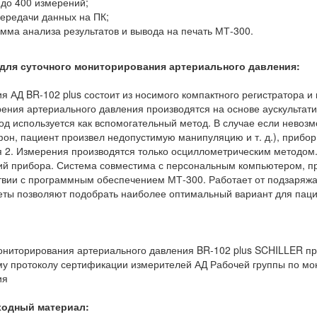
до 400 измерений;
ередачи данных на ПК;
ма анализа результатов и вывода на печать МТ-300.
для суточного мониторирования артериального давления:
 АД BR-102 plus состоит из носимого компактного регистратора и
рения артериального давления производятся на основе аускультати
д используется как вспомогательный метод. В случае если невоз
он, пациент произвел недопустимую манипуляцию и т. д.), прибо
 2. Измерения производятся только осциллометрическим методом.
сий прибора. Система совместима с персональным компьютером, п
ствии с программным обеспечением МТ-300. Работает от подзаряж
еты позволяют подобрать наиболее оптимальный вариант для паци
мониторирования артериального давления BR-102 plus SCHILLER 
у протоколу сертификации измерителей АД Рабочей группы по мон
ия
ходный материал: