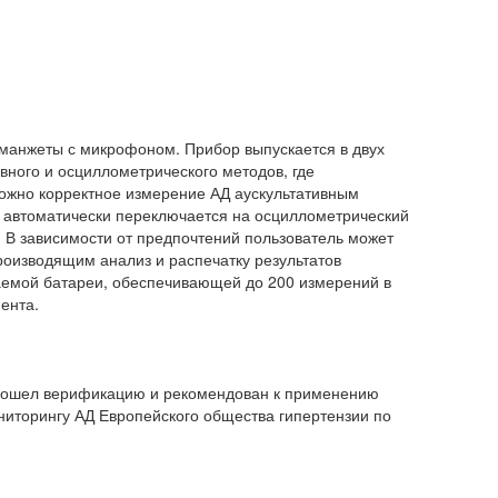
 манжеты с микрофоном. Прибор выпускается в двух
вного и осциллометрического методов, где
можно корректное измерение АД аускультативным
р автоматически переключается на осциллометрический
 В зависимости от предпочтений пользователь может
роизводящим анализ и распечатку результатов
аемой батареи, обеспечивающей до 200 измерений в
ента.
прошел верификацию и рекомендован к применению
иторингу АД Европейского общества гипертензии по