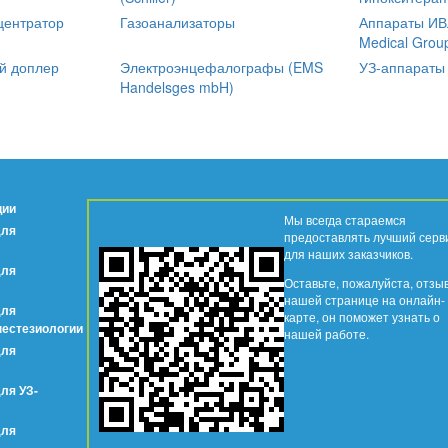
центратор
Газоанализаторы
Аппараты ИВЛ
Medical Grou
й доплер
Электроэнцефалографы (EMS
УЗ-аппараты
Handelsges mbH)
ции
Мы всегда стараемся
для
предоставлять лучший серв
для наших заказчиков.
для
Оставьте, пожалуйста, отзы
нашей странице на онлайн-
для
карте, он поможет узнать о
нестезиологии
нашей работе.
для
ля УЗ-
для