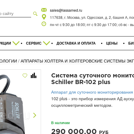
sales@lassamed.ru
117638, г. Москва, ул. Одесская, д. 2, башня А, п
пн-чт с 9:30 до 18:00; пт с 9:30 до 17:00; сб-вс -
УКЦИИ
СЕРВИС
ДОСТАВКА И ОПЛАТА
ЦЕНЫ
БИ
ИОЛОГИИ
/
АППАРАТЫ ХОЛТЕРА И ХОЛТЕРОВСКИЕ СИСТЕМЫ ЭК
Система суточного мони
Schiller BR-102 plus
Аппарат для суточного мониторирования
102 plus - это прибор измерения АД ауск
осциллометрический методом.
В наличии
Next
290 000.00
РУБ