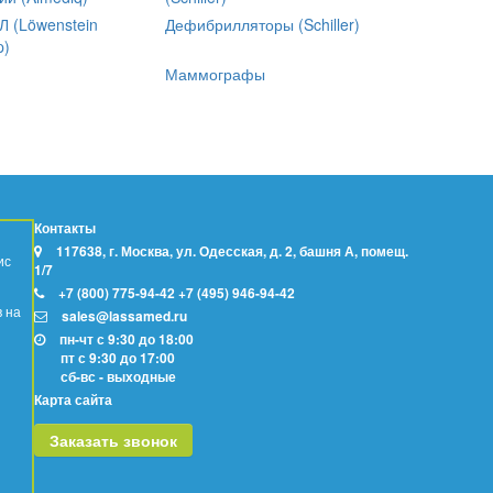
 (Löwenstein
Дефибрилляторы (Schiller)
p)
Маммографы
Контакты
117638, г. Москва, ул. Одесская, д. 2, башня А, помещ.
ис
1/7
+7 (800) 775-94-42
+7 (495) 946-94-42
в на
sales@lassamed.ru
пн-чт с 9:30 до 18:00
пт с 9:30 до 17:00
сб-вс - выходные
Карта сайта
Заказать звонок