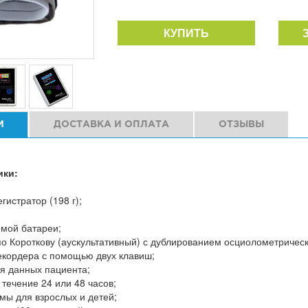
КУПИТЬ
И
ДОСТАВКА И ОПЛАТА
ОТЗЫВЫ
ики:
гистратор (198 г);
емой батареи;
по Короткову (аускультативный) с дублированием осциолометричес
кордера с помощью двух клавиш;
я данных пациента;
 течение 24 или 48 часов;
мы для взрослых и детей;