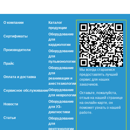
О компании
Каталог
продукции
Оборудование
Сертификаты
для
кардиологии
Производители
Оборудование
для
пульмонологии
Прайс
Оборудование
Мы всегда стараемся
для
предоставлять лучший
Оплата и доставка
реанимации и
сервис для наших
анестезиологии
заказчиков.
Оборудование
Сервисное обслуживание
Оставьте, пожалуйста,
для неврологии
отзыв на нашей странице
Оборудование
на онлайн-карте, он
Новости
для УЗ-
поможет узнать о нашей
диагностики
работе.
Статьи
Оборудование
для
рентгенологии