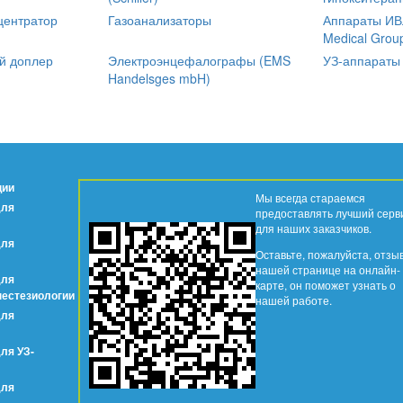
центратор
Газоанализаторы
Аппараты ИВЛ
Medical Grou
й доплер
Электроэнцефалографы (EMS
УЗ-аппараты
Handelsges mbH)
ции
Мы всегда стараемся
для
предоставлять лучший серв
для наших заказчиков.
для
Оставьте, пожалуйста, отзы
нашей странице на онлайн-
для
карте, он поможет узнать о
нестезиологии
нашей работе.
для
ля УЗ-
для