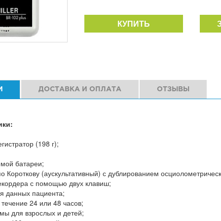
КУПИТЬ
И
ДОСТАВКА И ОПЛАТА
ОТЗЫВЫ
ики:
гистратор (198 г);
емой батареи;
по Короткову (аускультативный) с дублированием осциолометричес
кордера с помощью двух клавиш;
я данных пациента;
 течение 24 или 48 часов;
мы для взрослых и детей;