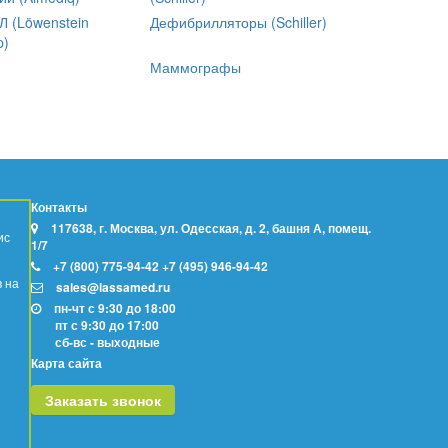
 (Löwenstein
Дефибрилляторы (Schiller)
p)
Маммографы
Контакты
117638, г. Москва, ул. Одесская, д. 2, башня А, помещ.
ис
1/7
+7 (800) 775-94-42
+7 (495) 946-94-42
в на
sales@lassamed.ru
пн-чт с 9:30 до 18:00
пт с 9:30 до 17:00
сб-вс - выходные
Карта сайта
Заказать звонок