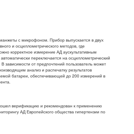
 манжеты с микрофоном. Прибор выпускается в двух
вного и осциллометрического методов, где
можно корректное измерение АД аускультативным
р автоматически переключается на осциллометрический
 В зависимости от предпочтений пользователь может
роизводящим анализ и распечатку результатов
аемой батареи, обеспечивающей до 200 измерений в
ента.
прошел верификацию и рекомендован к применению
иторингу АД Европейского общества гипертензии по