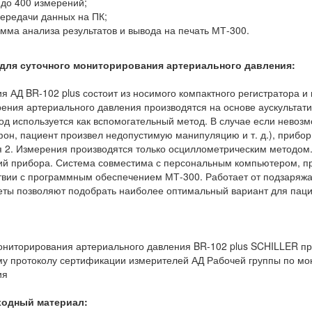
до 400 измерений;
ередачи данных на ПК;
ма анализа результатов и вывода на печать МТ-300.
для суточного мониторирования артериального давления:
 АД BR-102 plus состоит из носимого компактного регистратора и
рения артериального давления производятся на основе аускультати
д используется как вспомогательный метод. В случае если невоз
он, пациент произвел недопустимую манипуляцию и т. д.), прибо
 2. Измерения производятся только осциллометрическим методом.
сий прибора. Система совместима с персональным компьютером, п
ствии с программным обеспечением МТ-300. Работает от подзаряж
еты позволяют подобрать наиболее оптимальный вариант для паци
мониторирования артериального давления BR-102 plus SCHILLER 
у протоколу сертификации измерителей АД Рабочей группы по мон
ия
ходный материал: