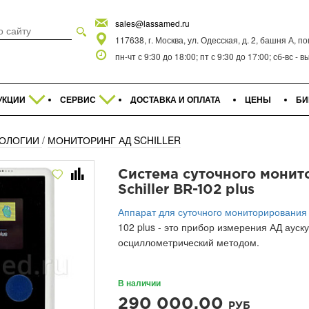
sales@lassamed.ru
117638, г. Москва, ул. Одесская, д. 2, башня А, п
пн-чт с 9:30 до 18:00; пт с 9:30 до 17:00; сб-вс -
УКЦИИ
СЕРВИС
ДОСТАВКА И ОПЛАТА
ЦЕНЫ
БИ
ИОЛОГИИ
/
МОНИТОРИНГ АД SCHILLER
Система суточного мони
Schiller BR-102 plus
Аппарат для суточного мониторирования
102 plus - это прибор измерения АД ауск
осциллометрический методом.
В наличии
290 000.00
РУБ