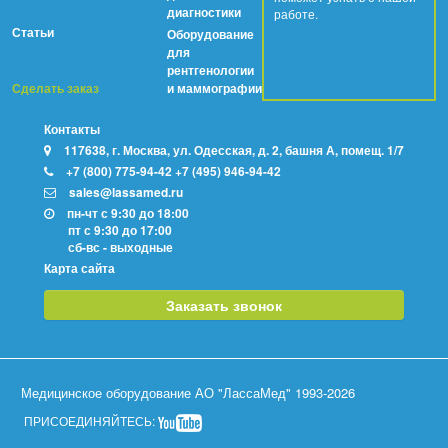
диагностики
работе.
Статьи
Оборудование
для
рентгенологии
Сделать заказ
и маммографии
Контакты
117638, г. Москва, ул. Одесская, д. 2, башня А, помещ. 1/7
+7 (800) 775-94-42
+7 (495) 946-94-42
sales@lassamed.ru
пн-чт с 9:30 до 18:00
пт с 9:30 до 17:00
сб-вс - выходные
Карта сайта
Заказать звонок
Медицинское оборудование АО "ЛассаМед"
1993-
2026
ПРИСОЕДИНЯЙТЕСЬ: