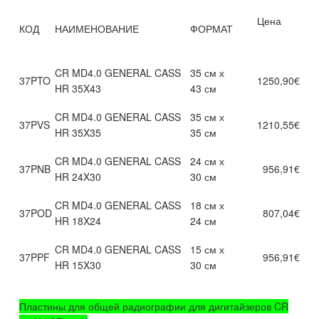
Цена
КОД
НАИМЕНОВАНИЕ
ФОРМАТ
CR MD4.0 GENERAL CASS
35 см х
37PTO
1250,90€
HR 35X43
43 см
CR MD4.0 GENERAL CASS
35 см х
37PVS
1210,55€
HR 35X35
35 см
CR MD4.0 GENERAL CASS
24 см х
37PNB
956,91€
HR 24X30
30 см
CR MD4.0 GENERAL CASS
18 см х
37POD
807,04€
HR 18X24
24 см
CR MD4.0 GENERAL CASS
15 см х
37PPF
956,91€
HR 15X30
30 см
Пластины для общей радиографии для дигитайзеров CR