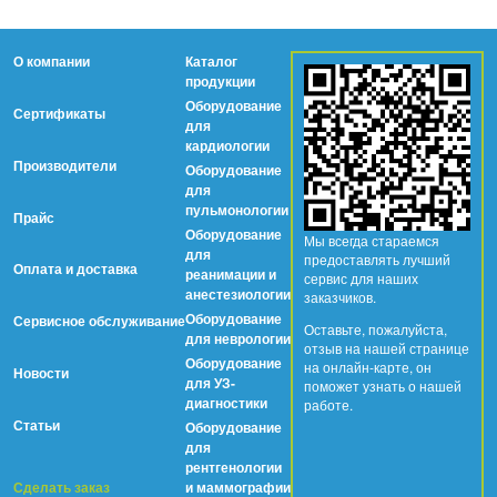
О компании
Каталог
продукции
Оборудование
Сертификаты
для
кардиологии
Производители
Оборудование
для
пульмонологии
Прайс
Оборудование
Мы всегда стараемся
для
предоставлять лучший
Оплата и доставка
реанимации и
сервис для наших
анестезиологии
заказчиков.
Оборудование
Сервисное обслуживание
Оставьте, пожалуйста,
для неврологии
отзыв на нашей странице
Оборудование
на онлайн-карте, он
Новости
для УЗ-
поможет узнать о нашей
диагностики
работе.
Статьи
Оборудование
для
рентгенологии
Сделать заказ
и маммографии