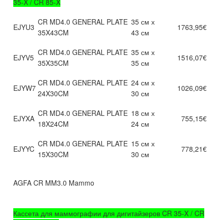
35-X / CR 85-X
CR MD4.0 GENERAL PLATE
35 см х
EJYU3
1763,95€
35X43CM
43 см
CR MD4.0 GENERAL PLATE
35 см х
EJYV5
1516,07€
35X35CM
35 см
CR MD4.0 GENERAL PLATE
24 см х
EJYW7
1026,09€
24X30CM
30 см
CR MD4.0 GENERAL PLATE
18 см х
EJYXA
755,15€
18X24CM
24 см
CR MD4.0 GENERAL PLATE
15 см х
EJYYC
778,21€
15X30CM
30 см
AGFA CR MM3.0 Mammo
Кассета для маммографии для дигитайзеров CR 35-X / CR