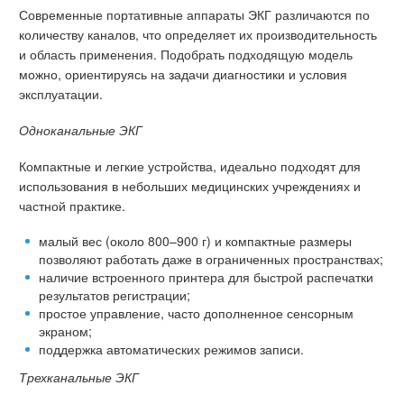
Современные портативные аппараты ЭКГ различаются по
количеству каналов, что определяет их производительность
и область применения. Подобрать подходящую модель
можно, ориентируясь на задачи диагностики и условия
эксплуатации.
Одноканальные ЭКГ
Компактные и легкие устройства, идеально подходят для
использования в небольших медицинских учреждениях и
частной практике.
малый вес (около 800–900 г) и компактные размеры
позволяют работать даже в ограниченных пространствах;
наличие встроенного принтера для быстрой распечатки
результатов регистрации;
простое управление, часто дополненное сенсорным
экраном;
поддержка автоматических режимов записи.
Трехканальные ЭКГ