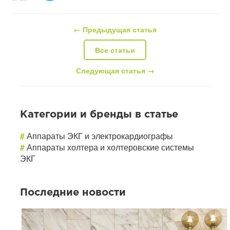
← Предыдущая статья
Все статьи
Следующая статья →
Категории и бренды в статье
#
Аппараты ЭКГ и электрокардиографы
#
Аппараты холтера и холтеровские системы
ЭКГ
Последние новости