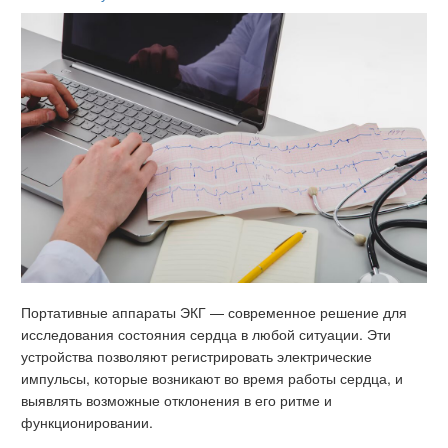
Портативные аппараты ЭКГ — современное решение для
исследования состояния сердца в любой ситуации. Эти
устройства позволяют регистрировать электрические
импульсы, которые возникают во время работы сердца, и
выявлять возможные отклонения в его ритме и
функционировании.