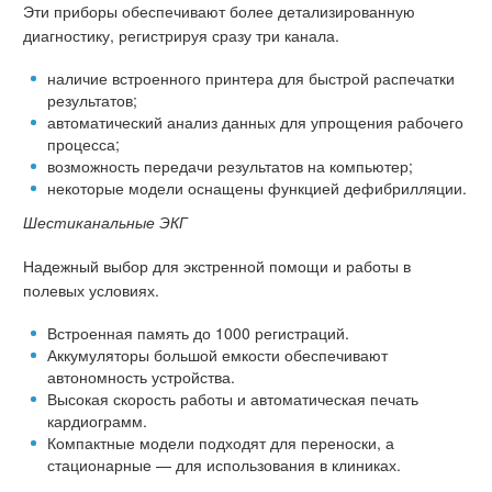
Эти приборы обеспечивают более детализированную
диагностику, регистрируя сразу три канала.
наличие встроенного принтера для быстрой распечатки
результатов;
автоматический анализ данных для упрощения рабочего
процесса;
возможность передачи результатов на компьютер;
некоторые модели оснащены функцией дефибрилляции.
Шестиканальные ЭКГ
Надежный выбор для экстренной помощи и работы в
полевых условиях.
Встроенная память до 1000 регистраций.
Аккумуляторы большой емкости обеспечивают
автономность устройства.
Высокая скорость работы и автоматическая печать
кардиограмм.
Компактные модели подходят для переноски, а
стационарные — для использования в клиниках.