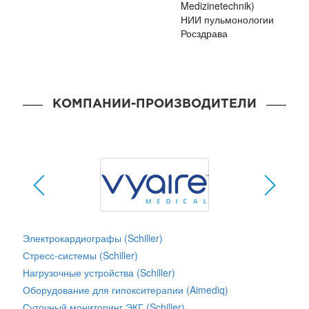
Medizinetechnik)
НИИ пульмонологии
Росздрава
КОМПАНИИ-ПРОИЗВОДИТЕЛИ
Электрокардиографы (Schiller)
Стресс-системы (Schiller)
Нагрузочные устройства (Schiller)
Оборудование для гипокситерапии (Aimediq)
Суточный мониторинг ЭКГ (Schiller)