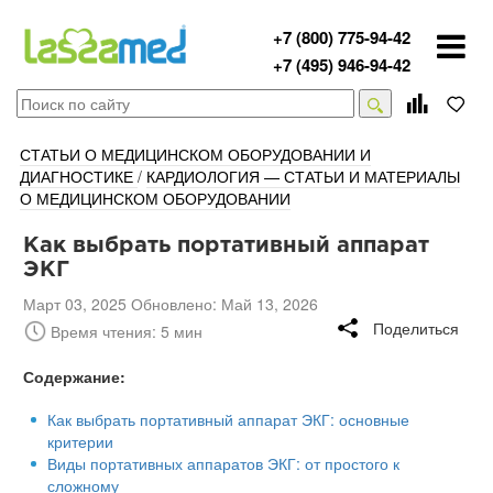
+7 (800) 775-94-42
+7 (495) 946-94-42
СТАТЬИ О МЕДИЦИНСКОМ ОБОРУДОВАНИИ И
ДИАГНОСТИКЕ
/
КАРДИОЛОГИЯ — СТАТЬИ И МАТЕРИАЛЫ
О МЕДИЦИНСКОМ ОБОРУДОВАНИИ
Как выбрать портативный аппарат
ЭКГ
Март 03, 2025 Обновлено: Май 13, 2026
Поделиться
Время чтения: 5 мин
Содержание:
Как выбрать портативный аппарат ЭКГ: основные
критерии
Виды портативных аппаратов ЭКГ: от простого к
сложному