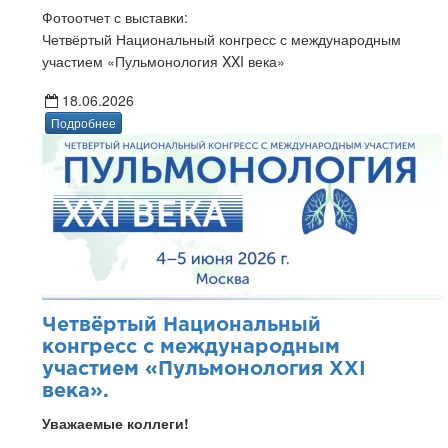
Фотоотчет с выставки:
Четвёртый Национальный конгресс с международным
участием «Пульмонология XXI века»
18.06.2026
Подробнее
Четвёртый Национальный
конгресс с международным
участием «Пульмонология XXI
века».
Уважаемые коллеги!