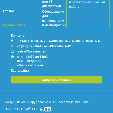
для УЗ-
поможет узнать о нашей
диагностики
работе.
Статьи
Оборудование
для
рентгенологии
Сделать заказ
и маммографии
Контакты
117638, г. Москва, ул. Одесская, д. 2, башня А, помещ. 1/7
+7 (800) 775-94-42
+7 (495) 946-94-42
sales@lassamed.ru
пн-чт с 9:30 до 18:00
пт с 9:30 до 17:00
сб-вс - выходные
Карта сайта
Заказать звонок
Медицинское оборудование АО "ЛассаМед"
1993-
2026
ПРИСОЕДИНЯЙТЕСЬ: